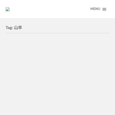
MENU
Tag:
山羊
山羊さん
クレヨンで強そうな山羊を描きました。